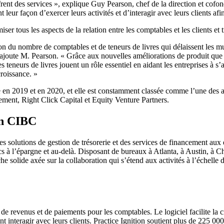
r offrent des services », explique Guy Pearson, chef de la direction et
leur façon d’exercer leurs activités et d’interagir avec leurs clients af
er tous les aspects de la relation entre les comptables et les clients et 
 du nombre de comptables et de teneurs de livres qui délaissent les mu
 », ajoute M. Pearson. « Grâce aux nouvelles améliorations de produit q
t les teneurs de livres jouent un rôle essentiel en aidant les entreprises 
roissance. »
n 2019 et en 2020, et elle est constamment classée comme l’une des appl
ement, Right Click Capital et Equity Venture Partners.
on CIBC
des solutions de gestion de trésorerie et des services de financement aux 
 à l’épargne et au-delà. Disposant de bureaux à Atlanta, à Austin, à 
he solide axée sur la collaboration qui s’étend aux activités à l’échel
 de revenus et de paiements pour les comptables. Le logiciel facilite la c
 interagir avec leurs clients. Practice Ignition soutient plus de 225 000