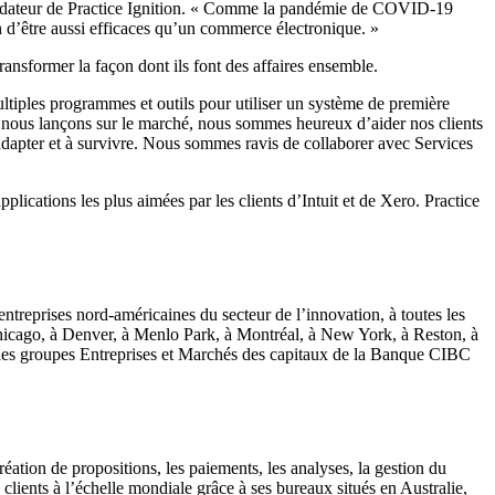
 cofondateur de Practice Ignition. « Comme la pandémie de COVID-19
in d’être aussi efficaces qu’un commerce électronique. »
transformer la façon dont ils font des affaires ensemble.
ltiples programmes et outils pour utiliser un système de première
ue nous lançons sur le marché, nous sommes heureux d’aider nos clients
à s’adapter et à survivre. Nous sommes ravis de collaborer avec Services
ications les plus aimées par les clients d’Intuit et de Xero. Practice
entreprises nord-américaines du secteur de l’innovation, à toutes les
Chicago, à Denver, à Menlo Park, à Montréal, à New York, à Reston, à
le des groupes Entreprises et Marchés des capitaux de la Banque CIBC
réation de propositions, les paiements, les analyses, la gestion du
 clients à l’échelle mondiale grâce à ses bureaux situés en Australie,