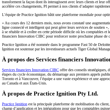
transforment la façon dont ils interagissent avec leurs clients et leu
accélère ces changements, PI permet à nos clients d’adapter rapidement 
L’équipe de Practice Ignition bâtit une plateforme mondiale pour optimis
« Au cours des 12 derniers mois, nous avons constaté une augmentation
ligne connecté et intelligent qui peut gérer leurs services de soutien
à se rétablir et à croître en cette période difficile où les comptables e
financiers Innovation CIBC pour renforcer notre prochaine phase de c
Practice Ignition a été nommée dans le programme Fast 50 de Deloitte e
Ignition est soutenue par les investisseurs actuels Tiger Global Manag
À propos des Services financiers Innovati
Services financiers Innovation CIBC
offre des conseils stratégiques, 
étapes du cycle économique, du démarrage aux premiers appels publics
Toronto et à Vancouver, l’équipe a une vaste expérience et une approc
au Canada et aux États-Unis.
À propos de Practice Ignition Pty Ltd.
Practice Ignition
est la principale plateforme de mobilisation du client,
champ d’application et les intégrations pour que les comptables puissent