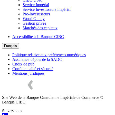
CIBC USA
Service Impérial
Service Investisseurs Impérial
Pro-Investisseurs
Wood Gundy
Gestion privée
Marchés des capitaux
Accessibilité à la Banque CIBC
Français
Politique relative aux préférences numériques
Assurance-dépôts de la SADC
Choix de pub
Confidentialité et sécurité
Mentions juridiques
Site Web de la Banque Canadienne Impériale de Commerce ©
Banque CIBC
Suivez-nous